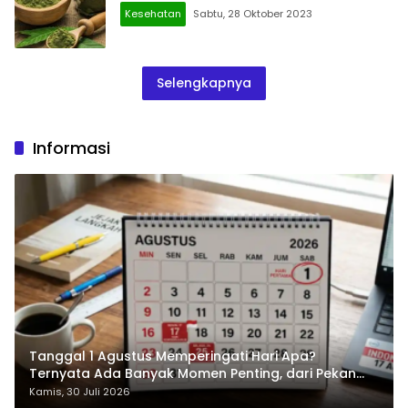
Kesehatan
Sabtu, 28 Oktober 2023
Selengkapnya
Informasi
Tanggal 1 Agustus Memperingati Hari Apa?
Ternyata Ada Banyak Momen Penting, dari Pekan
ASI Sedunia hingga Hari World Wide Web
Kamis, 30 Juli 2026