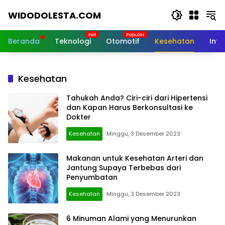
Langsung
WIDODOLESTA.COM
ke
konten
Tips
dan
Beranda
Teknologi
Otomotif
Kesehatan
Inf
Informasi
Seputar
Teknologi
Kesehatan
Terkini
Tahukah Anda? Ciri-ciri dari Hipertensi
dan Kapan Harus Berkonsultasi ke
Dokter
Kesehatan
Minggu, 3 Desember 2023
Makanan untuk Kesehatan Arteri dan
Jantung Supaya Terbebas dari
Penyumbatan
Kesehatan
Minggu, 3 Desember 2023
6 Minuman Alami yang Menurunkan