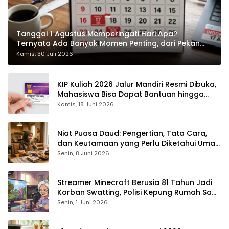
Tanggal 1 Agustus Memperingati Hari Apa?
Ternyata Ada Banyak Momen Penting, dari Pekan
ASI Sedunia hingga Hari World Wide Web
Kamis, 30 Juli 2026
KIP Kuliah 2026 Jalur Mandiri Resmi Dibuka,
Mahasiswa Bisa Dapat Bantuan hingga
Rp1,4 Juta per Bulan
Kamis, 18 Juni 2026
Niat Puasa Daud: Pengertian, Tata Cara,
dan Keutamaan yang Perlu Diketahui Umat
Muslim
Senin, 8 Juni 2026
Streamer Minecraft Berusia 81 Tahun Jadi
Korban Swatting, Polisi Kepung Rumah Saat
Siaran Langsung
Senin, 1 Juni 2026