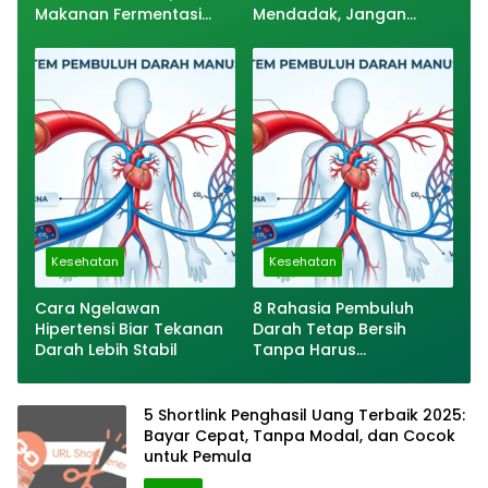
Makanan Fermentasi
Mendadak, Jangan
yang Baik untuk
Panik
Pencernaan hingga
Tambah Energi
Kesehatan
Kesehatan
Cara Ngelawan
8 Rahasia Pembuluh
Hipertensi Biar Tekanan
Darah Tetap Bersih
Darah Lebih Stabil
Tanpa Harus
Bergantung pada Obat
Mahal
5 Shortlink Penghasil Uang Terbaik 2025:
Bayar Cepat, Tanpa Modal, dan Cocok
untuk Pemula