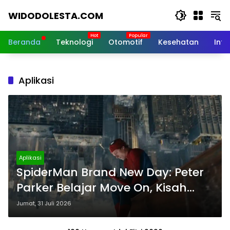
Langsung
WIDODOLESTA.COM
ke
konten
Tips
dan
Beranda
Teknologi
Otomotif
Kesehatan
Inf
Informasi
Seputar
Teknologi
Aplikasi
Terkini
Aplikasi
SpiderMan Brand New Day: Peter
Parker Belajar Move On, Kisah
Spider-Man yang Lebih Dewasa
Jumat, 31 Juli 2026
dan Penuh Emosi