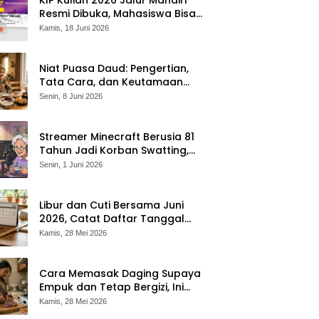
Resmi Dibuka, Mahasiswa Bisa
Dapat Bantuan hingga Rp1,4
Kamis, 18 Juni 2026
Juta per Bulan
Niat Puasa Daud: Pengertian,
Tata Cara, dan Keutamaan
yang Perlu Diketahui Umat
Senin, 8 Juni 2026
Muslim
Streamer Minecraft Berusia 81
Tahun Jadi Korban Swatting,
Polisi Kepung Rumah Saat
Senin, 1 Juni 2026
Siaran Langsung
Libur dan Cuti Bersama Juni
2026, Catat Daftar Tanggal
Merah dan Long Weekendnya
Kamis, 28 Mei 2026
Cara Memasak Daging Supaya
Empuk dan Tetap Bergizi, Ini
Tipsnya
Kamis, 28 Mei 2026