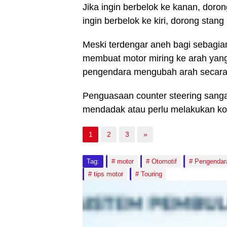
Jika ingin berbelok ke kanan, doron
ingin berbelok ke kiri, dorong stang 
Meski terdengar aneh bagi sebagian
membuat motor miring ke arah yang
pengendara mengubah arah secara l
Penguasaan counter steering sanga
mendadak atau perlu melakukan kore
1
2
3
»
Tag:
motor
Otomotif
Pengendar
tips motor
Touring