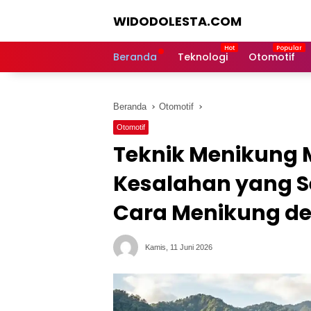
Langsung
WIDODOLESTA.COM
ke
konten
Tips
dan
Beranda
Teknologi
Otomotif
Informasi
Seputar
Teknologi
Beranda
Otomotif
Terkini
Otomotif
Teknik Menikung M
Kesalahan yang S
Cara Menikung d
Kamis, 11 Juni 2026