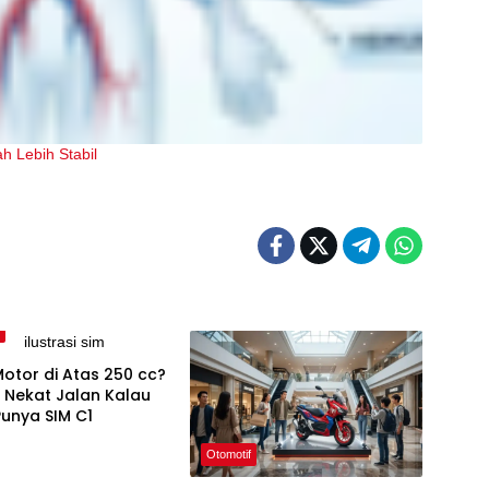
h Lebih Stabil
f
otor di Atas 250 cc?
 Nekat Jalan Kalau
unya SIM C1
Otomotif