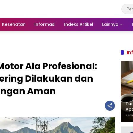
Kesehatan
Informasi
Indeks Artikel
Lainnya
In
otor Ala Profesional:
ering Dilakukan dan
engan Aman
Tan
Ap
Pen
Kamis
Har