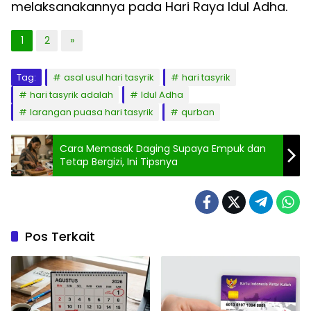
melaksanakannya pada Hari Raya Idul Adha.
1
2
»
Tag:
asal usul hari tasyrik
hari tasyrik
hari tasyrik adalah
Idul Adha
larangan puasa hari tasyrik
qurban
Cara Memasak Daging Supaya Empuk dan
Tetap Bergizi, Ini Tipsnya
Pos Terkait