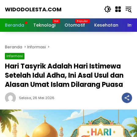
Langsung
WIDODOLESTA.COM
ke
konten
Tips
dan
Beranda
Teknologi
Otomotif
Kesehatan
Inf
Informasi
Seputar
Teknologi
Beranda
Informasi
Terkini
Informasi
Hari Tasyrik Adalah Hari Istimewa
Setelah Idul Adha, Ini Asal Usul dan
Alasan Umat Islam Dilarang Puasa
Selasa, 26 Mei 2026