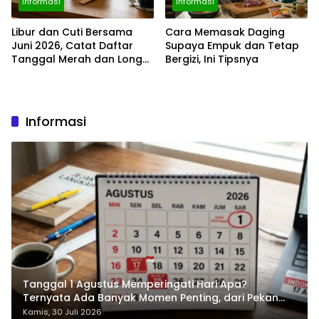
Informasi
Informasi
Libur dan Cuti Bersama
Cara Memasak Daging
Juni 2026, Catat Daftar
Supaya Empuk dan Tetap
Tanggal Merah dan Long
Bergizi, Ini Tipsnya
Weekendnya
Informasi
Tanggal 1 Agustus Memperingati Hari Apa?
Ternyata Ada Banyak Momen Penting, dari Pekan
ASI Sedunia hingga Hari World Wide Web
Kamis, 30 Juli 2026