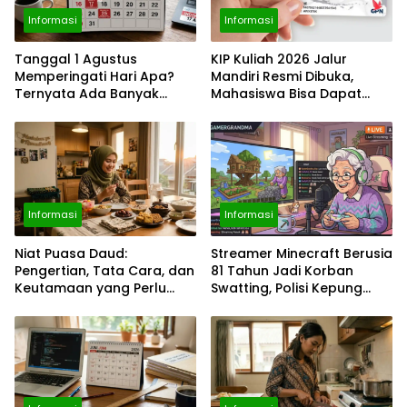
Informasi
Informasi
Tanggal 1 Agustus
KIP Kuliah 2026 Jalur
Memperingati Hari Apa?
Mandiri Resmi Dibuka,
Ternyata Ada Banyak
Mahasiswa Bisa Dapat
Momen Penting, dari Pekan
Bantuan hingga Rp1,4 Juta
ASI Sedunia hingga Hari
per Bulan
World Wide Web
Informasi
Informasi
Niat Puasa Daud:
Streamer Minecraft Berusia
Pengertian, Tata Cara, dan
81 Tahun Jadi Korban
Keutamaan yang Perlu
Swatting, Polisi Kepung
Diketahui Umat Muslim
Rumah Saat Siaran
Langsung