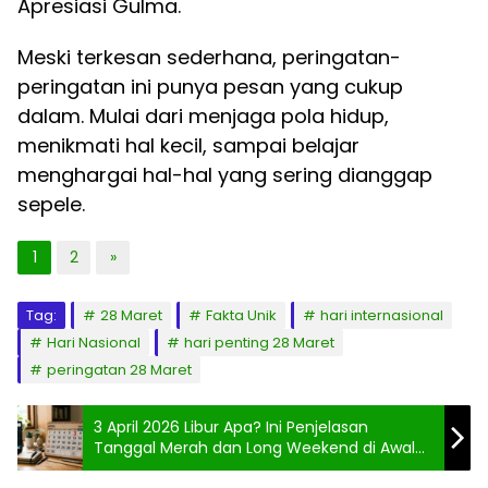
Apresiasi Gulma.
Meski terkesan sederhana, peringatan-
peringatan ini punya pesan yang cukup
dalam. Mulai dari menjaga pola hidup,
menikmati hal kecil, sampai belajar
menghargai hal-hal yang sering dianggap
sepele.
1
2
»
Tag:
28 Maret
Fakta Unik
hari internasional
Hari Nasional
hari penting 28 Maret
peringatan 28 Maret
3 April 2026 Libur Apa? Ini Penjelasan
Tanggal Merah dan Long Weekend di Awal
April