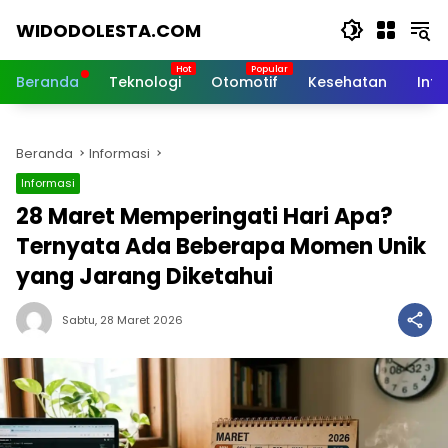
Langsung
WIDODOLESTA.COM
ke
konten
Tips
dan
Beranda
Teknologi
Otomotif
Kesehatan
Inf
Informasi
Seputar
Teknologi
Beranda
Informasi
Terkini
Informasi
28 Maret Memperingati Hari Apa?
Ternyata Ada Beberapa Momen Unik
yang Jarang Diketahui
Sabtu, 28 Maret 2026