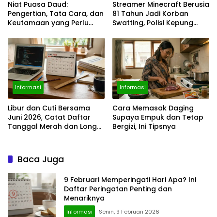
Niat Puasa Daud:
Streamer Minecraft Berusia
Pengertian, Tata Cara, dan
81 Tahun Jadi Korban
Keutamaan yang Perlu
Swatting, Polisi Kepung
Diketahui Umat Muslim
Rumah Saat Siaran
Langsung
Informasi
Informasi
Libur dan Cuti Bersama
Cara Memasak Daging
Juni 2026, Catat Daftar
Supaya Empuk dan Tetap
Tanggal Merah dan Long
Bergizi, Ini Tipsnya
Weekendnya
Baca Juga
9 Februari Memperingati Hari Apa? Ini
Daftar Peringatan Penting dan
Menariknya
Informasi
Senin, 9 Februari 2026