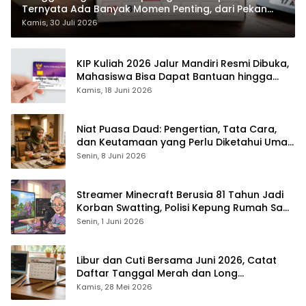
Ternyata Ada Banyak Momen Penting, dari Pekan
ASI Sedunia hingga Hari World Wide Web
Kamis, 30 Juli 2026
KIP Kuliah 2026 Jalur Mandiri Resmi Dibuka,
Mahasiswa Bisa Dapat Bantuan hingga
Rp1,4 Juta per Bulan
Kamis, 18 Juni 2026
Niat Puasa Daud: Pengertian, Tata Cara,
dan Keutamaan yang Perlu Diketahui Umat
Muslim
Senin, 8 Juni 2026
Streamer Minecraft Berusia 81 Tahun Jadi
Korban Swatting, Polisi Kepung Rumah Saat
Siaran Langsung
Senin, 1 Juni 2026
Libur dan Cuti Bersama Juni 2026, Catat
Daftar Tanggal Merah dan Long
Weekendnya
Kamis, 28 Mei 2026