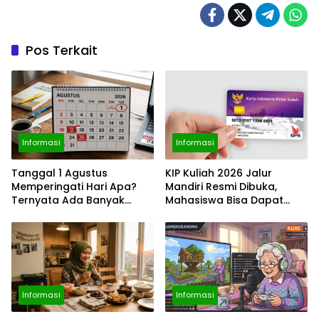
Pos Terkait
Informasi
Informasi
Tanggal 1 Agustus
KIP Kuliah 2026 Jalur
Memperingati Hari Apa?
Mandiri Resmi Dibuka,
Ternyata Ada Banyak
Mahasiswa Bisa Dapat
Momen Penting, dari Pekan
Bantuan hingga Rp1,4 Juta
ASI Sedunia hingga Hari
per Bulan
World Wide Web
Informasi
Informasi