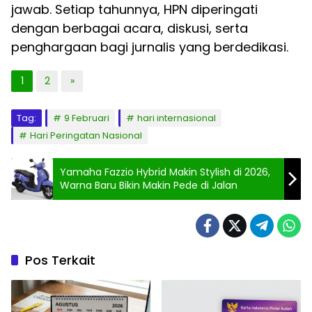
jawab. Setiap tahunnya, HPN diperingati
dengan berbagai acara, diskusi, serta
penghargaan bagi jurnalis yang berdedikasi.
1
2
»
Tag:
9 Februari
hari internasional
Hari Peringatan Nasional
Yamaha Fazzio Hybrid Makin Stylish di 2026,
Warna Baru Bikin Makin Pede di Jalan
Pos Terkait