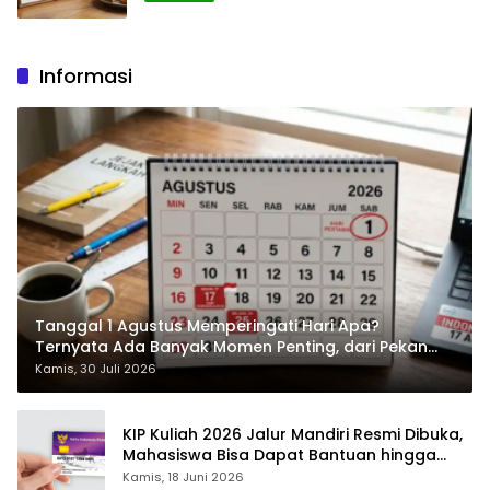
Informasi
Tanggal 1 Agustus Memperingati Hari Apa?
Ternyata Ada Banyak Momen Penting, dari Pekan
ASI Sedunia hingga Hari World Wide Web
Kamis, 30 Juli 2026
KIP Kuliah 2026 Jalur Mandiri Resmi Dibuka,
Mahasiswa Bisa Dapat Bantuan hingga
Rp1,4 Juta per Bulan
Kamis, 18 Juni 2026