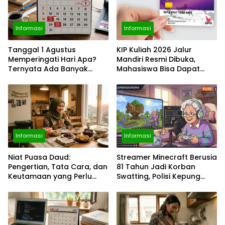
Informasi
Informasi
Tanggal 1 Agustus
KIP Kuliah 2026 Jalur
Memperingati Hari Apa?
Mandiri Resmi Dibuka,
Ternyata Ada Banyak
Mahasiswa Bisa Dapat
Momen Penting, dari Pekan
Bantuan hingga Rp1,4 Juta
ASI Sedunia hingga Hari
per Bulan
World Wide Web
Informasi
Informasi
Niat Puasa Daud:
Streamer Minecraft Berusia
Pengertian, Tata Cara, dan
81 Tahun Jadi Korban
Keutamaan yang Perlu
Swatting, Polisi Kepung
Diketahui Umat Muslim
Rumah Saat Siaran
Langsung