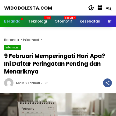
Langsung
WIDODOLESTA.COM
ke
konten
Tips
dan
Beranda
Teknologi
Otomotif
Kesehatan
Inf
Informasi
Seputar
Teknologi
Beranda
Informasi
Terkini
Informasi
9 Februari Memperingati Hari Apa?
Ini Daftar Peringatan Penting dan
Menariknya
Senin, 9 Februari 2026