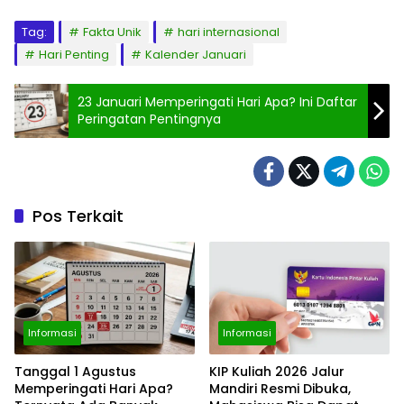
Tag:
Fakta Unik
hari internasional
Hari Penting
Kalender Januari
23 Januari Memperingati Hari Apa? Ini Daftar
Peringatan Pentingnya
Pos Terkait
Informasi
Informasi
Tanggal 1 Agustus
KIP Kuliah 2026 Jalur
Memperingati Hari Apa?
Mandiri Resmi Dibuka,