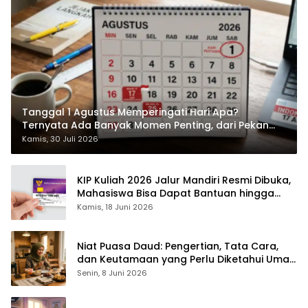
Tanggal 1 Agustus Memperingati Hari Apa?
Ternyata Ada Banyak Momen Penting, dari Pekan
ASI Sedunia hingga Hari World Wide Web
Kamis, 30 Juli 2026
KIP Kuliah 2026 Jalur Mandiri Resmi Dibuka,
Mahasiswa Bisa Dapat Bantuan hingga
Rp1,4 Juta per Bulan
Kamis, 18 Juni 2026
Niat Puasa Daud: Pengertian, Tata Cara,
dan Keutamaan yang Perlu Diketahui Umat
Muslim
Senin, 8 Juni 2026