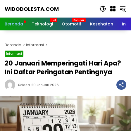
Langsung
WIDODOLESTA.COM
ke
konten
Tips
dan
Beranda
Teknologi
Otomotif
Kesehatan
Inf
Informasi
Seputar
Teknologi
Beranda
Informasi
Terkini
Informasi
20 Januari Memperingati Hari Apa?
Ini Daftar Peringatan Pentingnya
Selasa, 20 Januari 2026