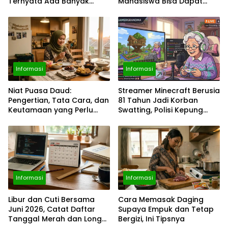
Ternyata Ada Banyak
Mahasiswa Bisa Dapat
Momen Penting, dari Pekan
Bantuan hingga Rp1,4 Juta
ASI Sedunia hingga Hari
per Bulan
World Wide Web
Informasi
Informasi
Niat Puasa Daud:
Streamer Minecraft Berusia
Pengertian, Tata Cara, dan
81 Tahun Jadi Korban
Keutamaan yang Perlu
Swatting, Polisi Kepung
Diketahui Umat Muslim
Rumah Saat Siaran
Langsung
Informasi
Informasi
Libur dan Cuti Bersama
Cara Memasak Daging
Juni 2026, Catat Daftar
Supaya Empuk dan Tetap
Tanggal Merah dan Long
Bergizi, Ini Tipsnya