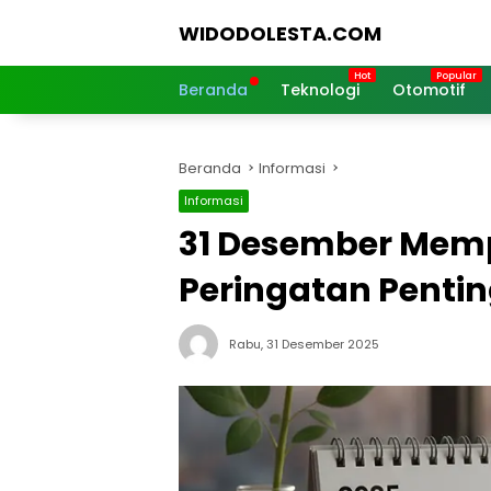
Langsung
WIDODOLESTA.COM
ke
konten
Tips
dan
Beranda
Teknologi
Otomotif
Informasi
Seputar
Teknologi
Beranda
Informasi
Terkini
Informasi
31 Desember Mempe
Peringatan Pentin
Rabu, 31 Desember 2025