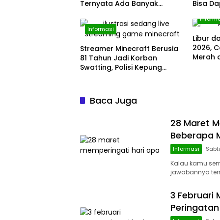
Ternyata Ada Banyak
Bisa D
Momen Penting, dari Pekan
Rp1,4 J
Inform
ASI Sedunia hingga Hari
Informasi
World Wide Web
Libur d
2026, C
Streamer Minecraft Berusia
Merah 
81 Tahun Jadi Korban
Weeke
Swatting, Polisi Kepung
Rumah Saat Siaran
Langsung
Baca Juga
28 Maret M
Beberapa M
Informasi
Sabt
Kalau kamu semp
jawabannya tern
3 Februari 
Peringatan