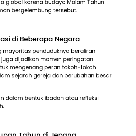
ra global karena budaya Malam Tahun
man bergelembung tersebut.
masi di Beberapa Negara
g mayoritas penduduknya beraliran
r juga dijadikan momen peringatan
 untuk mengenang peran tokoh-tokoh
dalam sejarah gereja dan perubahan besar
an dalam bentuk ibadah atau refleksi
h.
utupan Tahun di Jepang