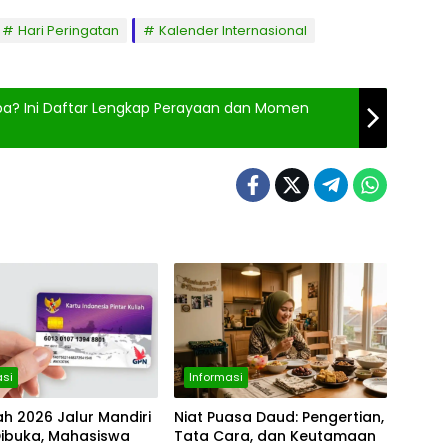
Hari Peringatan
Kalender Internasional
Apa? Ini Daftar Lengkap Perayaan dan Momen
asi
Informasi
iah 2026 Jalur Mandiri
Niat Puasa Daud: Pengertian,
Dibuka, Mahasiswa
Tata Cara, dan Keutamaan