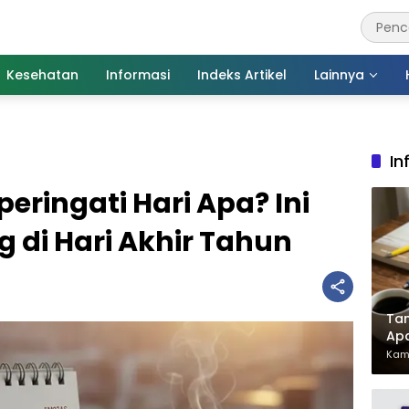
Kesehatan
Informasi
Indeks Artikel
Lainnya
In
ringati Hari Apa? Ini
g di Hari Akhir Tahun
Tan
Ap
Pen
Kami
Har