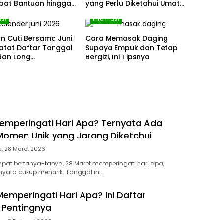
apat Bantuan hingga
yang Perlu Diketahui Umat
uta per Bulan
Muslim
asi
Informasi
an Cuti Bersama Juni
Cara Memasak Daging
atat Daftar Tanggal
Supaya Empuk dan Tetap
dan Long
Bergizi, Ini Tipsnya
ndnya
emperingati Hari Apa? Ternyata Ada
omen Unik yang Jarang Diketahui
u, 28 Maret 2026
at bertanya-tanya, 28 Maret memperingati hari apa,
yata cukup menarik. Tanggal ini…
Memperingati Hari Apa? Ini Daftar
 Pentingnya