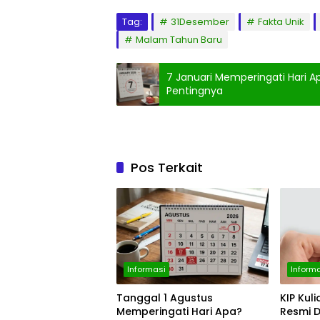
Tag:
31Desember
Fakta Unik
Malam Tahun Baru
7 Januari Memperingati Hari 
Pentingnya
Pos Terkait
Informasi
Inform
Tanggal 1 Agustus
KIP Kul
Memperingati Hari Apa?
Resmi 