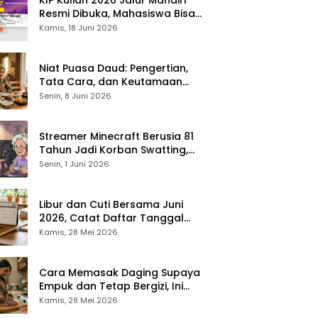
Resmi Dibuka, Mahasiswa Bisa
Dapat Bantuan hingga Rp1,4
Kamis, 18 Juni 2026
Juta per Bulan
Niat Puasa Daud: Pengertian,
Tata Cara, dan Keutamaan
yang Perlu Diketahui Umat
Senin, 8 Juni 2026
Muslim
Streamer Minecraft Berusia 81
Tahun Jadi Korban Swatting,
Polisi Kepung Rumah Saat
Senin, 1 Juni 2026
Siaran Langsung
Libur dan Cuti Bersama Juni
2026, Catat Daftar Tanggal
Merah dan Long Weekendnya
Kamis, 28 Mei 2026
Cara Memasak Daging Supaya
Empuk dan Tetap Bergizi, Ini
Tipsnya
Kamis, 28 Mei 2026