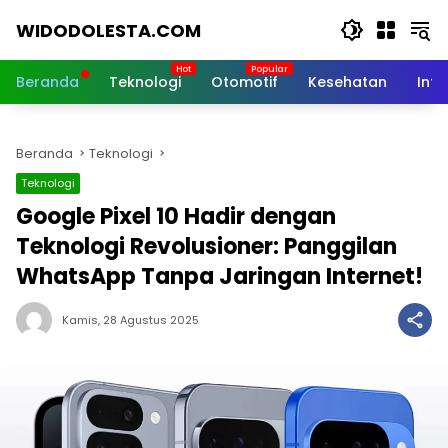
Langsung
WIDODOLESTA.COM
ke
konten
Tips
dan
Beranda
Teknologi
Otomotif
Kesehatan
Inf
Informasi
Seputar
Teknologi
Beranda
Teknologi
Terkini
Teknologi
Google Pixel 10 Hadir dengan
Teknologi Revolusioner: Panggilan
WhatsApp Tanpa Jaringan Internet!
Kamis, 28 Agustus 2025