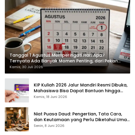
Tanggal 1 Agustus Memperingati Hari Apa?
Ternyata Ada Banyak Momen Penting, dari Pekan
ASI Sedunia hingga Hari World Wide Web
Kamis, 30 Juli 2026
KIP Kuliah 2026 Jalur Mandiri Resmi Dibuka,
Mahasiswa Bisa Dapat Bantuan hingga
Rp1,4 Juta per Bulan
Kamis, 18 Juni 2026
Niat Puasa Daud: Pengertian, Tata Cara,
dan Keutamaan yang Perlu Diketahui Umat
Muslim
Senin, 8 Juni 2026