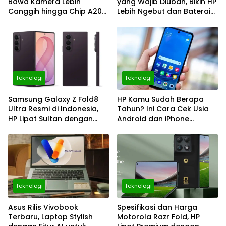
Bawa Kamera Lebih
yang Wajib Diubah, Bikin HP
Canggih hingga Chip A20
Lebih Ngebut dan Baterai
2nm, Layak Ditunggu?
Makin Awet
Teknologi
Teknologi
Samsung Galaxy Z Fold8
HP Kamu Sudah Berapa
Ultra Resmi di Indonesia,
Tahun? Ini Cara Cek Usia
HP Lipat Sultan dengan
Android dan iPhone
Kamera 200 MP dan
dengan Mudah
Galaxy AI Makin Canggih
Teknologi
Teknologi
Asus Rilis Vivobook
Spesifikasi dan Harga
Terbaru, Laptop Stylish
Motorola Razr Fold, HP