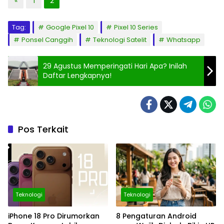
«
1
2
Tag:
Google Pixel 10
Pixel 10 Series
Ponsel Canggih
Teknologi Satelit
Whatsapp
29 Agustus Memperingati Hari Apa? Inilah
Daftar Lengkapnya!
Pos Terkait
Teknologi
Teknologi
iPhone 18 Pro Dirumorkan
8 Pengaturan Android