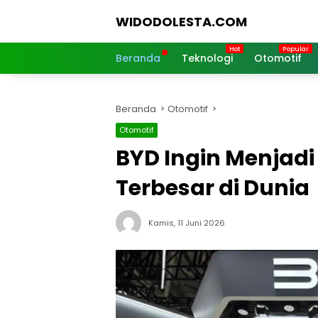
Langsung
WIDODOLESTA.COM
ke
konten
Tips
dan
Beranda
Teknologi
Otomotif
Informasi
Seputar
Teknologi
Beranda
Otomotif
Terkini
Otomotif
BYD Ingin Menjadi
Terbesar di Dunia
Kamis, 11 Juni 2026