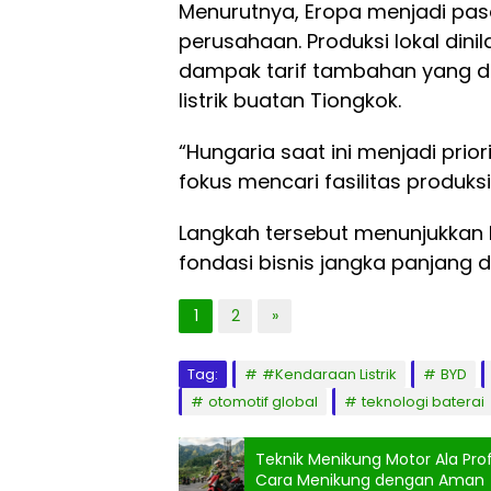
Menurutnya, Eropa menjadi pas
perusahaan. Produksi lokal di
dampak tarif tambahan yang d
listrik buatan Tiongkok.
“Hungaria saat ini menjadi prior
fokus mencari fasilitas produksi 
Langkah tersebut menunjukka
fondasi bisnis jangka panjang di
1
2
»
Tag:
#Kendaraan Listrik
BYD
otomotif global
teknologi baterai
Teknik Menikung Motor Ala Pro
Cara Menikung dengan Aman