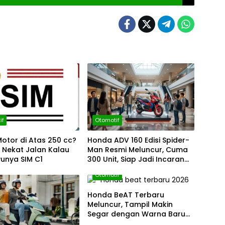
if
Otomotif
otor di Atas 250 cc?
Honda ADV 160 Edisi Spider-
 Nekat Jalan Kalau
Man Resmi Meluncur, Cuma
unya SIM C1
300 Unit, Siap Jadi Incaran
Kolektor!
Otomotif
Honda BeAT Terbaru
Meluncur, Tampil Makin
Segar dengan Warna Baru
dan Striping Lebih Stylish