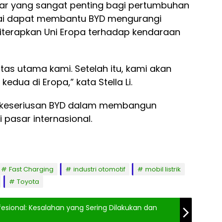
ar yang sangat penting bagi pertumbuhan
nilai dapat membantu BYD mengurangi
iterapkan Uni Eropa terhadap kendaraan
itas utama kami. Setelah itu, kami akan
kedua di Eropa,” kata Stella Li.
n keseriusan BYD dalam membangun
 pasar internasional.
Fast Charging
industri otomotif
mobil listrik
Toyota
fesional: Kesalahan yang Sering Dilakukan dan