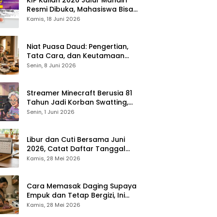
Resmi Dibuka, Mahasiswa Bisa
Dapat Bantuan hingga Rp1,4
Kamis, 18 Juni 2026
Juta per Bulan
Niat Puasa Daud: Pengertian,
Tata Cara, dan Keutamaan
yang Perlu Diketahui Umat
Senin, 8 Juni 2026
Muslim
Streamer Minecraft Berusia 81
Tahun Jadi Korban Swatting,
Polisi Kepung Rumah Saat
Senin, 1 Juni 2026
Siaran Langsung
Libur dan Cuti Bersama Juni
2026, Catat Daftar Tanggal
Merah dan Long Weekendnya
Kamis, 28 Mei 2026
Cara Memasak Daging Supaya
Empuk dan Tetap Bergizi, Ini
Tipsnya
Kamis, 28 Mei 2026