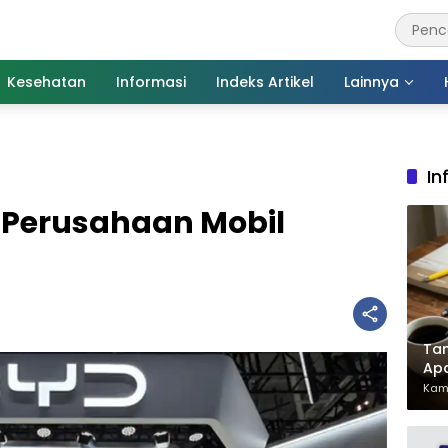
Kesehatan
Informasi
Indeks Artikel
Lainnya
In
 Perusahaan Mobil
Tan
Ap
Pen
Kami
Har