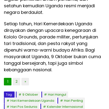
setahun kemudian Uganda resmi menjadi
negara berdaulat.
Setiap tahun, Hari Kemerdekaan Uganda
dirayakan dengan upacara kenegaraan di
Kololo Grounds, parade militer, pertunjukan
tari tradisional, dan pesta rakyat yang
dipenuhi warna-warni budaya Afrika. Bagi
masyarakat Uganda, 9 Oktober bukan cuma
tanggal bersejarah, tapi juga simbol
kebanggaan nasional.
1
2
»
Tag:
9 Oktober
Hari Hangul
Hari Kemerdekaan Uganda
Hari Penting
Hari Pos Sedunia
Kalender Internasional