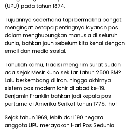
(UPU) pada tahun 1874.
Tujuannya sederhana tapi bermakna banget:
mengingat betapa pentingnya layanan pos
dalam menghubungkan manusia di seluruh
dunia, bahkan jauh sebelum kita kenal dengan
email dan media sosial.
Tahukah kamu, tradisi mengirim surat sudah
ada sejak Mesir Kuno sekitar tahun 2500 SM?
Lalu berkembang di Iran, hingga akhirnya
sistem pos modern lahir di abad ke-19.
Benjamin Franklin bahkan jadi kepala pos
pertama di Amerika Serikat tahun 1775, lho!
Sejak tahun 1969, lebih dari 190 negara
anggota UPU merayakan Hari Pos Sedunia