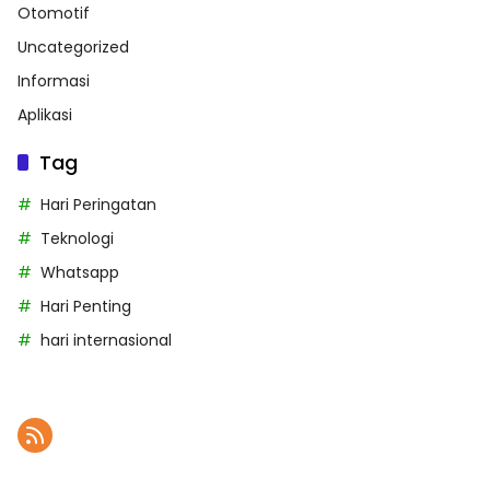
Otomotif
Uncategorized
Informasi
Aplikasi
Tag
Hari Peringatan
Teknologi
Whatsapp
Hari Penting
hari internasional