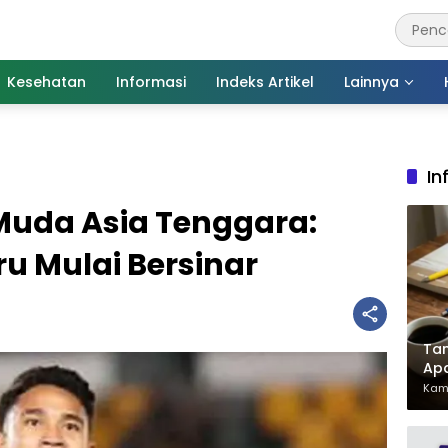
Kesehatan
Informasi
Indeks Artikel
Lainnya
In
Muda Asia Tenggara:
u Mulai Bersinar
Tan
Ap
Pen
Kami
Har