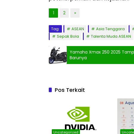
1
2
»
Tag:
ASEAN
Asia Tenggara
Sepak Bola
Talenta Muda ASEAN
Yamaha Xmax 250 2025 Tampil K
Barunya
Pos Terkait
Uncategorized
Uncate