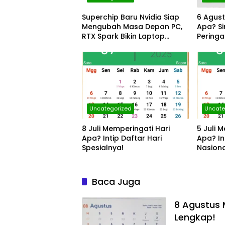
Superchip Baru Nvidia Siap
6 Agust
Mengubah Masa Depan PC,
Apa? S
RTX Spark Bikin Laptop
Peringa
Windows Naik Kelas
Uncategorized
Uncate
8 Juli Memperingati Hari
5 Juli 
Apa? Intip Daftar Hari
Apa? In
Spesialnya!
Nasiona
Baca Juga
8 Agustus 
Lengkap!