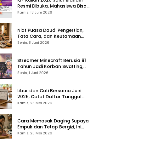
Resmi Dibuka, Mahasiswa Bisa
Dapat Bantuan hingga Rp1,4
Kamis, 18 Juni 2026
Juta per Bulan
Niat Puasa Daud: Pengertian,
Tata Cara, dan Keutamaan
yang Perlu Diketahui Umat
Senin, 8 Juni 2026
Muslim
Streamer Minecraft Berusia 81
Tahun Jadi Korban Swatting,
Polisi Kepung Rumah Saat
Senin, 1 Juni 2026
Siaran Langsung
Libur dan Cuti Bersama Juni
2026, Catat Daftar Tanggal
Merah dan Long Weekendnya
Kamis, 28 Mei 2026
Cara Memasak Daging Supaya
Empuk dan Tetap Bergizi, Ini
Tipsnya
Kamis, 28 Mei 2026