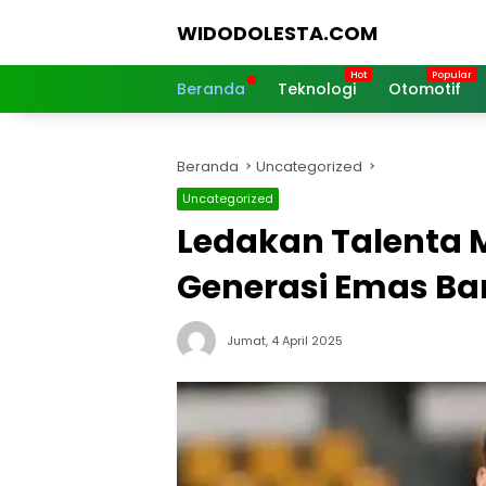
Langsung
WIDODOLESTA.COM
ke
konten
Tips
dan
Beranda
Teknologi
Otomotif
Informasi
Seputar
Teknologi
Beranda
Uncategorized
Terkini
Uncategorized
Ledakan Talenta 
Generasi Emas Bar
Jumat, 4 April 2025