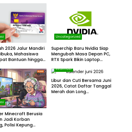
asi
Uncategorized
iah 2026 Jalur Mandiri
Superchip Baru Nvidia Siap
Dibuka, Mahasiswa
Mengubah Masa Depan PC,
apat Bantuan hingga
RTX Spark Bikin Laptop
uta per Bulan
Windows Naik Kelas
Informasi
Libur dan Cuti Bersama Juni
2026, Catat Daftar Tanggal
Merah dan Long
Weekendnya
asi
r Minecraft Berusia
n Jadi Korban
g, Polisi Kepung
Saat Siaran