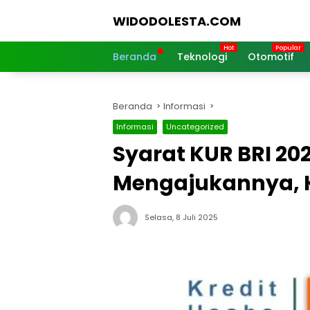
Langsung
WIDODOLESTA.COM
ke
konten
Tips
dan
Beranda
Teknologi
Otomotif
Informasi
Seputar
Teknologi
Beranda
Informasi
Terkini
Informasi
Uncategorized
Syarat KUR BRI 20
Mengajukannya, K
Selasa, 8 Juli 2025