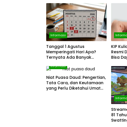
Informasi
Inform
Tanggal 1 Agustus
KIP Kul
Memperingati Hari Apa?
Resmi 
Ternyata Ada Banyak
Bisa D
Momen Penting, dari Pekan
Rp1,4 J
Informasi
ASI Sedunia hingga Hari
World Wide Web
Niat Puasa Daud: Pengertian,
Tata Cara, dan Keutamaan
yang Perlu Diketahui Umat
Muslim
Inform
Streame
81 Tahu
Swattin
Rumah 