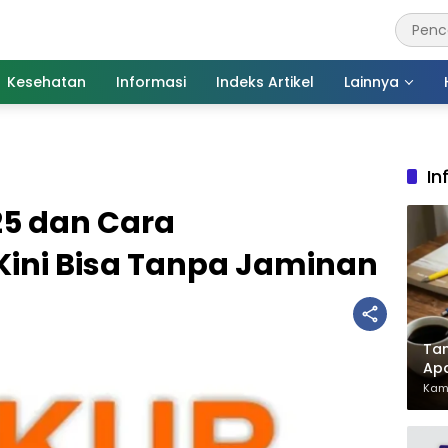
Kesehatan
Informasi
Indeks Artikel
Lainnya
In
25 dan Cara
ini Bisa Tanpa Jaminan
Tan
Ap
Pen
Kami
Har