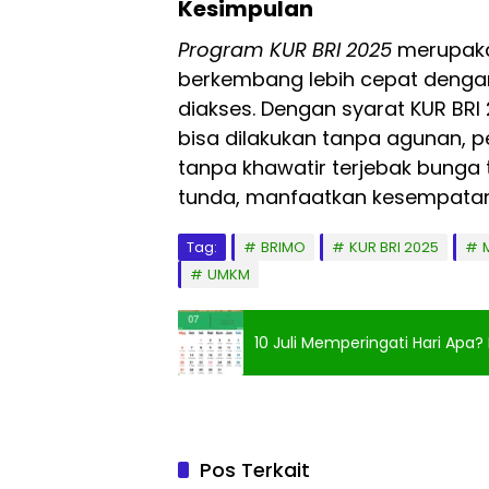
Kesimpulan
Program KUR BRI 2025
merupaka
berkembang lebih cepat deng
diakses. Dengan syarat KUR BR
bisa dilakukan tanpa agunan, 
tanpa khawatir terjebak bunga 
tunda, manfaatkan kesempatan
Tag:
BRIMO
KUR BRI 2025
UMKM
10 Juli Memperingati Hari Apa?
Pos Terkait