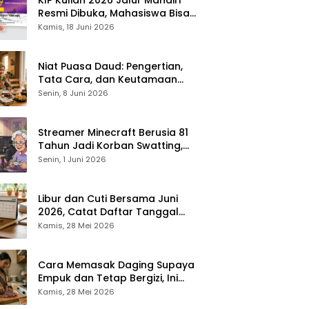
Resmi Dibuka, Mahasiswa Bisa
Dapat Bantuan hingga Rp1,4
Kamis, 18 Juni 2026
Juta per Bulan
Niat Puasa Daud: Pengertian,
Tata Cara, dan Keutamaan
yang Perlu Diketahui Umat
Senin, 8 Juni 2026
Muslim
Streamer Minecraft Berusia 81
Tahun Jadi Korban Swatting,
Polisi Kepung Rumah Saat
Senin, 1 Juni 2026
Siaran Langsung
Libur dan Cuti Bersama Juni
2026, Catat Daftar Tanggal
Merah dan Long Weekendnya
Kamis, 28 Mei 2026
Cara Memasak Daging Supaya
Empuk dan Tetap Bergizi, Ini
Tipsnya
Kamis, 28 Mei 2026