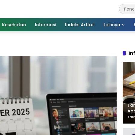
Kesehatan
Informasi
Indeks Artikel
Lainnya
In
Tan
Ap
Pen
Kami
Har