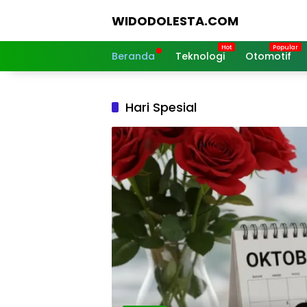
Langsung
WIDODOLESTA.COM
ke
konten
Tips
dan
Beranda
Teknologi
Otomotif
Informasi
Seputar
Teknologi
Hari Spesial
Terkini