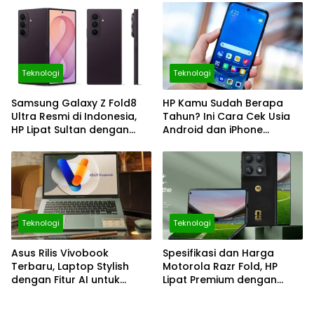
Teknologi
Teknologi
Samsung Galaxy Z Fold8
HP Kamu Sudah Berapa
Ultra Resmi di Indonesia,
Tahun? Ini Cara Cek Usia
HP Lipat Sultan dengan
Android dan iPhone
Kamera 200 MP dan
dengan Mudah
Galaxy AI Makin Canggih
Teknologi
Teknologi
Asus Rilis Vivobook
Spesifikasi dan Harga
Terbaru, Laptop Stylish
Motorola Razr Fold, HP
dengan Fitur AI untuk
Lipat Premium dengan
Pelajar, Harga Mulai Rp11
Layar 8,09 Inci
Jutaan