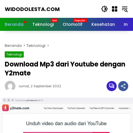
Langsung
WIDODOLESTA.COM
ke
konten
Tips
dan
Beranda
Teknologi
Otomotif
Kesehatan
Inf
Informasi
Seputar
Teknologi
Beranda
Teknologi
Terkini
Teknologi
Download Mp3 dari Youtube dengan
Y2mate
Jumat, 2 September 2022