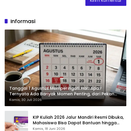
Informasi
Tanggal 1 Agustus Memperingati Hari Apa?
Ternyata Ada Banyak Momen Penting, dari Pekan
ASI Sedunia hingga Hari World Wide Web
Kamis, 30 Juli 2026
KIP Kuliah 2026 Jalur Mandiri Resmi Dibuka,
Mahasiswa Bisa Dapat Bantuan hingga
Rp1,4 Juta per Bulan
Kamis, 18 Juni 2026