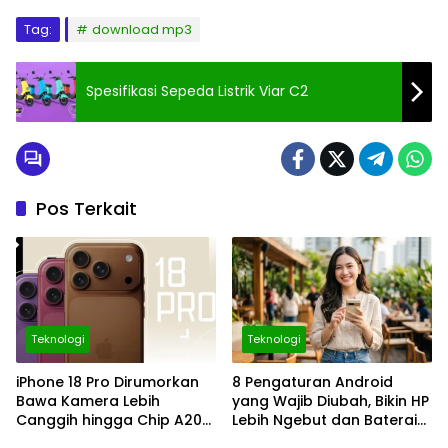
Tag:
download mp3
Spesifikasi Sepeda Listrik Viar C2
Pos Terkait
Teknologi
Teknologi
iPhone 18 Pro Dirumorkan
8 Pengaturan Android
Bawa Kamera Lebih
yang Wajib Diubah, Bikin HP
Canggih hingga Chip A20
Lebih Ngebut dan Baterai
2nm, Layak Ditunggu?
Makin Awet