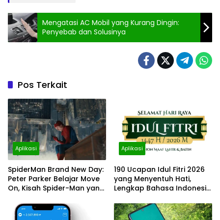
Mengatasi AC Mobil yang Kurang Dingin:
Penyebab dan Solusinya
Pos Terkait
Aplikasi
Aplikasi
SpiderMan Brand New Day:
190 Ucapan Idul Fitri 2026
Peter Parker Belajar Move
yang Menyentuh Hati,
On, Kisah Spider-Man yang
Lengkap Bahasa Indonesia
Lebih Dewasa dan Penuh
dan Inggris
Emosi