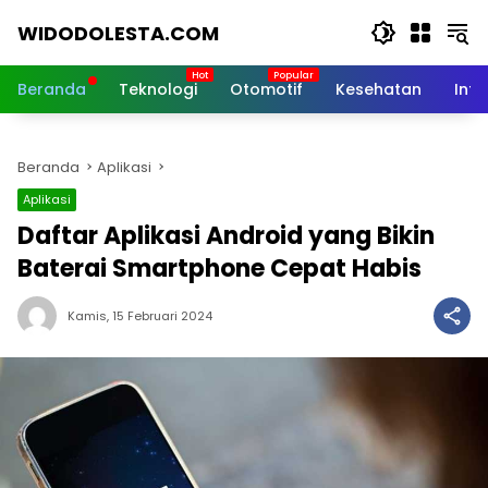
Langsung
WIDODOLESTA.COM
ke
konten
Tips
dan
Beranda
Teknologi
Otomotif
Kesehatan
Inf
Informasi
Seputar
Teknologi
Beranda
Aplikasi
Terkini
Aplikasi
Daftar Aplikasi Android yang Bikin
Baterai Smartphone Cepat Habis
Kamis, 15 Februari 2024