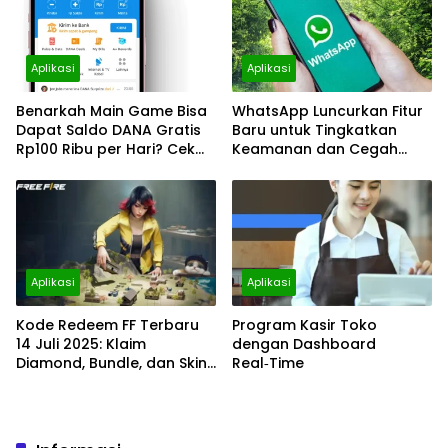
Aplikasi
Aplikasi
Benarkah Main Game Bisa
WhatsApp Luncurkan Fitur
Dapat Saldo DANA Gratis
Baru untuk Tingkatkan
Rp100 Ribu per Hari? Cek
Keamanan dan Cegah
Faktanya!
Penipuan
Aplikasi
Aplikasi
Kode Redeem FF Terbaru
Program Kasir Toko
14 Juli 2025: Klaim
dengan Dashboard
Diamond, Bundle, dan Skin
Real‑Time
Langka Sekarang Juga!