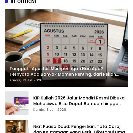
Informasi
Tanggal 1 Agustus Memperingati Hari Apa?
Ternyata Ada Banyak Momen Penting, dari Pekan
ASI Sedunia hingga Hari World Wide Web
Kamis, 30 Juli 2026
KIP Kuliah 2026 Jalur Mandiri Resmi Dibuka,
Mahasiswa Bisa Dapat Bantuan hingga
Rp1,4 Juta per Bulan
Kamis, 18 Juni 2026
Niat Puasa Daud: Pengertian, Tata Cara,
dan Keutamaan yang Perlu Diketahui Umat