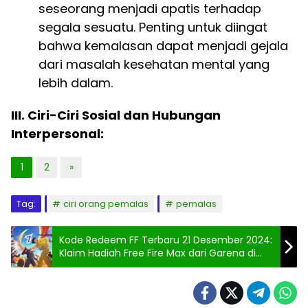
seseorang menjadi apatis terhadap
segala sesuatu. Penting untuk diingat
bahwa kemalasan dapat menjadi gejala
dari masalah kesehatan mental yang
lebih dalam.
III. Ciri-Ciri Sosial dan Hubungan
Interpersonal:
1
2
»
Tag:
ciri orang pemalas
pemalas
Kode Redeem FF Terbaru 21 Desember 2024:
Klaim Hadiah Free Fire Max dari Garena di
Special Weekend