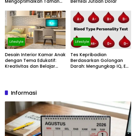
Mengoptimalkan Taman
Bernilai Jutaan Dolar
dan Ruang Terbuka untuk
Keberlanjutan
Lifestyle
Lifestyle
Desain Interior Kamar Anak
Tes Kepribadian
dengan Tema Edukatif:
Berdasarkan Golongan
Kreativitas dan Belajar
Darah: Mengungkap IQ, EQ,
dalam Satu Ruang
dan Karier yang Cocok
untuk Anda
Informasi