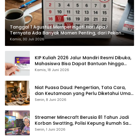
Tanggal 1 Agustus Memperingati Hari Apa?
Ternyata Ada Banyak Momen Penting, dari Pekan
ASI Sedunia hingga Hari World Wide Web
Kamis, 30 Juli 2026
KIP Kuliah 2026 Jalur Mandiri Resmi Dibuka,
Mahasiswa Bisa Dapat Bantuan hingga
Rp1,4 Juta per Bulan
Kamis, 18 Juni 2026
Niat Puasa Daud: Pengertian, Tata Cara,
dan Keutamaan yang Perlu Diketahui Umat
Muslim
Senin, 8 Juni 2026
Streamer Minecraft Berusia 81 Tahun Jadi
Korban Swatting, Polisi Kepung Rumah Saat
Siaran Langsung
Senin, 1 Juni 2026