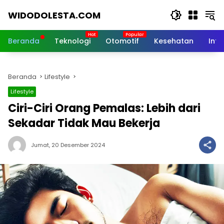
Langsung
WIDODOLESTA.COM
ke
konten
Tips
dan
Beranda
Teknologi
Otomotif
Kesehatan
Inf
Informasi
Seputar
Teknologi
Beranda
Lifestyle
Terkini
Lifestyle
Ciri-Ciri Orang Pemalas: Lebih dari
Sekadar Tidak Mau Bekerja
Jumat, 20 Desember 2024