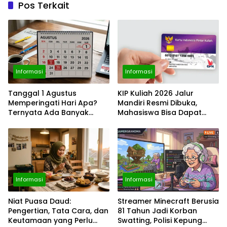
Pos Terkait
Informasi
Informasi
Tanggal 1 Agustus
KIP Kuliah 2026 Jalur
Memperingati Hari Apa?
Mandiri Resmi Dibuka,
Ternyata Ada Banyak
Mahasiswa Bisa Dapat
Momen Penting, dari Pekan
Bantuan hingga Rp1,4 Juta
ASI Sedunia hingga Hari
per Bulan
World Wide Web
Informasi
Informasi
Niat Puasa Daud:
Streamer Minecraft Berusia
Pengertian, Tata Cara, dan
81 Tahun Jadi Korban
Keutamaan yang Perlu
Swatting, Polisi Kepung