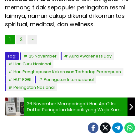
memang tidak sepopuler peringatan resmi
lainnya, namun cukup dikenal di komunitas
spiritual, meditasi, dan wellness.
1
2
»
Tag:
25 November
Aura Awareness Day
Hari Guru Nasional
Hari Penghapusan Kekerasan Terhadap Perempuan
HUT PGRI
Peringatan Internasional
Peringatan Nasional
26 November Memperingati Hari Apa? Ini
Daftar Peringatan Menarik yang Wajib Kamu
Tahu