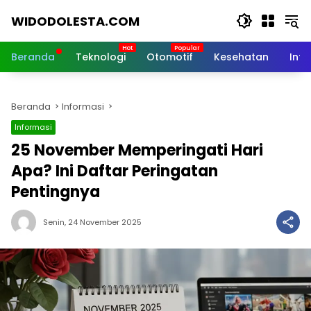
Langsung
WIDODOLESTA.COM
ke
konten
Tips
dan
Beranda
Teknologi
Otomotif
Kesehatan
Inf
Informasi
Seputar
Teknologi
Beranda
Informasi
Terkini
Informasi
25 November Memperingati Hari
Apa? Ini Daftar Peringatan
Pentingnya
Senin, 24 November 2025