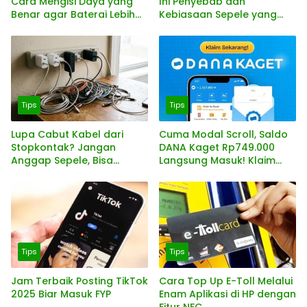
Cara Mengisi Daya yang
Ini Penyebab dan
Benar agar Baterai Lebih
Kebiasaan Sepele yang
Awet
Sering Diabaikan
Tips
Tips
Lupa Cabut Kabel dari
Cuma Modal Scroll, Saldo
Stopkontak? Jangan
DANA Kaget Rp749.000
Anggap Sepele, Bisa
Langsung Masuk! Klaim
Berbahaya
Sekarang Sebelum
Kehabisan!
Tips
Tips
Jam Terbaik Posting TikTok
Cara Top Up E-Toll Melalui
2025 Biar Masuk FYP
Enam Aplikasi di HP dengan
Fitur NFC