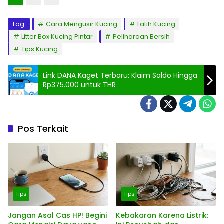
Tag:
Cara Mengusir Kucing
Latih Kucing
Litter Box Kucing Pintar
Peliharaan Bersih
Tips Kucing
Link DANA Kaget Terbaru: Klaim Saldo Hingga
Rp375.000 untuk THR
Pos Terkait
Tips
Tips
Jangan Asal Cas HP! Begini
Kebakaran Karena Listrik: