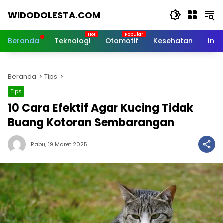
Langsung
WIDODOLESTA.COM
ke
konten
Tips
dan
Beranda
Teknologi
Otomotif
Kesehatan
Inf
Informasi
Seputar
Teknologi
Beranda
Tips
Terkini
Tips
10 Cara Efektif Agar Kucing Tidak
Buang Kotoran Sembarangan
Rabu, 19 Maret 2025