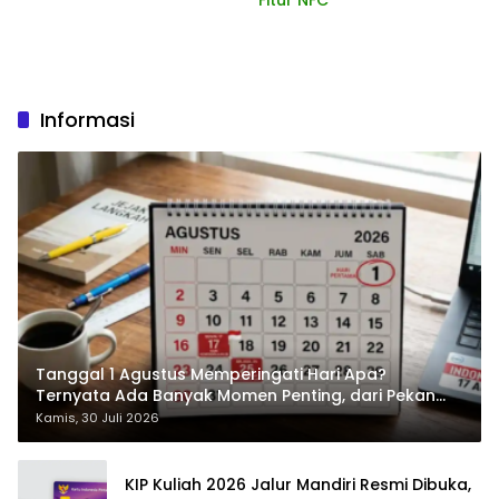
Informasi
Tanggal 1 Agustus Memperingati Hari Apa?
Ternyata Ada Banyak Momen Penting, dari Pekan
ASI Sedunia hingga Hari World Wide Web
Kamis, 30 Juli 2026
KIP Kuliah 2026 Jalur Mandiri Resmi Dibuka,