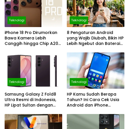
Teknologi
Teknologi
iPhone 18 Pro Dirumorkan
8 Pengaturan Android
Bawa Kamera Lebih
yang Wajib Diubah, Bikin HP
Canggih hingga Chip A20
Lebih Ngebut dan Baterai
2nm, Layak Ditunggu?
Makin Awet
Teknologi
Teknologi
Samsung Galaxy Z Fold8
HP Kamu Sudah Berapa
Ultra Resmi di Indonesia,
Tahun? Ini Cara Cek Usia
HP Lipat Sultan dengan
Android dan iPhone
Kamera 200 MP dan
dengan Mudah
Galaxy AI Makin Canggih