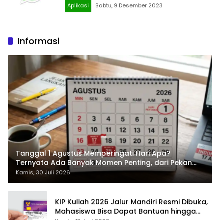
Aplikasi
Sabtu, 9 Desember 2023
Informasi
Tanggal 1 Agustus Memperingati Hari Apa?
Ternyata Ada Banyak Momen Penting, dari Pekan
ASI Sedunia hingga Hari World Wide Web
Kamis, 30 Juli 2026
KIP Kuliah 2026 Jalur Mandiri Resmi Dibuka,
Mahasiswa Bisa Dapat Bantuan hingga