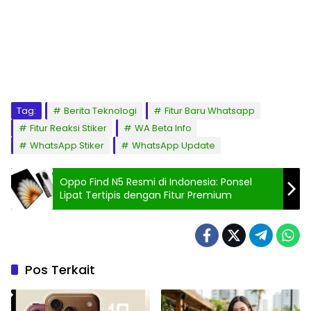
Tag:
Berita Teknologi
Fitur Baru Whatsapp
Fitur Reaksi Stiker
WA Beta Info
WhatsApp Stiker
WhatsApp Update
Oppo Find N5 Resmi di Indonesia: Ponsel
Lipat Tertipis dengan Fitur Premium
Pos Terkait