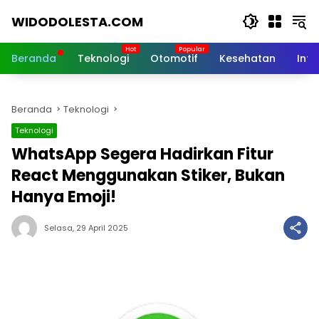
Langsung
WIDODOLESTA.COM
ke
konten
Tips
dan
Beranda
Teknologi
Otomotif
Kesehatan
Inf
Informasi
Seputar
Teknologi
Beranda
Teknologi
Terkini
Teknologi
WhatsApp Segera Hadirkan Fitur
React Menggunakan Stiker, Bukan
Hanya Emoji!
Selasa, 29 April 2025