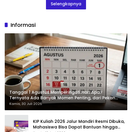
Selengkapnya
Informasi
Tanggal 1 Agustus Memperingati Hari Apa?
Ternyata Ada Banyak Momen Penting, dari Pekan
ASI Sedunia hingga Hari World Wide Web
Kamis, 30 Juli 2026
KIP Kuliah 2026 Jalur Mandiri Resmi Dibuka,
Mahasiswa Bisa Dapat Bantuan hingga