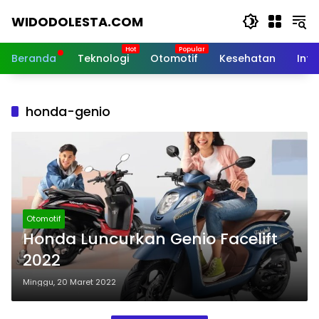
Langsung
WIDODOLESTA.COM
ke
konten
Tips
dan
Beranda
Teknologi
Otomotif
Kesehatan
Inf
Informasi
Seputar
Teknologi
honda-genio
Terkini
Otomotif
Honda Luncurkan Genio Facelift
2022
Minggu, 20 Maret 2022