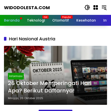
Langsung
WIDODOLESTA.COM
ke
konten
Tips
dan
Beranda
Teknologi
Otomotif
Kesehatan
Inf
Informasi
Seputar
Teknologi
Hari Nasional Austria
Terkini
Informasi
26 Oktober Memperingati Hari
Apa? Berikut Daftarnya!
Minggu, 26 Oktober 2025