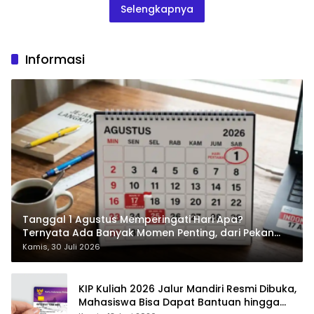
Selengkapnya
Informasi
Tanggal 1 Agustus Memperingati Hari Apa?
Ternyata Ada Banyak Momen Penting, dari Pekan
ASI Sedunia hingga Hari World Wide Web
Kamis, 30 Juli 2026
KIP Kuliah 2026 Jalur Mandiri Resmi Dibuka,
Mahasiswa Bisa Dapat Bantuan hingga