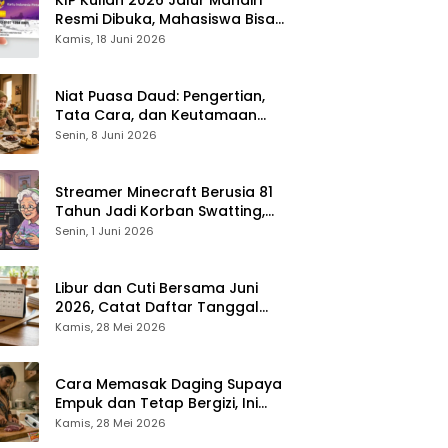
Resmi Dibuka, Mahasiswa Bisa
Dapat Bantuan hingga Rp1,4
Kamis, 18 Juni 2026
Juta per Bulan
Niat Puasa Daud: Pengertian,
Tata Cara, dan Keutamaan
yang Perlu Diketahui Umat
Senin, 8 Juni 2026
Muslim
Streamer Minecraft Berusia 81
Tahun Jadi Korban Swatting,
Polisi Kepung Rumah Saat
Senin, 1 Juni 2026
Siaran Langsung
Libur dan Cuti Bersama Juni
2026, Catat Daftar Tanggal
Merah dan Long Weekendnya
Kamis, 28 Mei 2026
Cara Memasak Daging Supaya
Empuk dan Tetap Bergizi, Ini
Tipsnya
Kamis, 28 Mei 2026