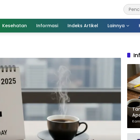
Kesehatan
Informasi
Indeks Artikel
Lainnya
In
Tan
Ap
Pen
Kami
Har