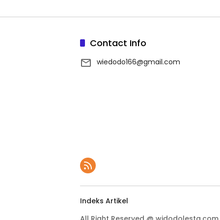
Contact Info
wiedodo166@gmail.com
Indeks Artikel
All Right Reserved @ widodolesta.com