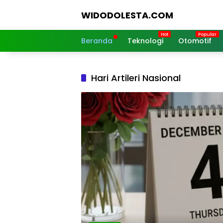
Langsung
WIDODOLESTA.COM
ke
konten
Tips
dan
Beranda
Teknologi
Otomotif
Informasi
Seputar
Teknologi
Hari Artileri Nasional
Terkini