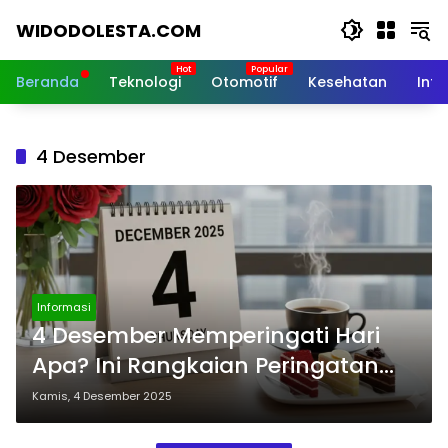
Langsung
WIDODOLESTA.COM
ke
konten
Tips
dan
Beranda
Teknologi
Otomotif
Kesehatan
Inf
Informasi
Seputar
Teknologi
4 Desember
Terkini
Informasi
4 Desember Memperingati Hari
Apa? Ini Rangkaian Peringatan
Pentingnya
Kamis, 4 Desember 2025