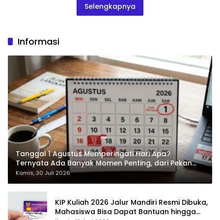
Selengkapnya
Informasi
Tanggal 1 Agustus Memperingati Hari Apa?
Ternyata Ada Banyak Momen Penting, dari Pekan
ASI Sedunia hingga Hari World Wide Web
Kamis, 30 Juli 2026
KIP Kuliah 2026 Jalur Mandiri Resmi Dibuka,
Mahasiswa Bisa Dapat Bantuan hingga