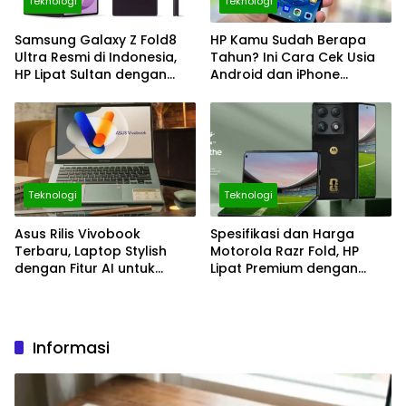
Teknologi
Teknologi
Samsung Galaxy Z Fold8
HP Kamu Sudah Berapa
Ultra Resmi di Indonesia,
Tahun? Ini Cara Cek Usia
HP Lipat Sultan dengan
Android dan iPhone
Kamera 200 MP dan
dengan Mudah
Galaxy AI Makin Canggih
Teknologi
Teknologi
Asus Rilis Vivobook
Spesifikasi dan Harga
Terbaru, Laptop Stylish
Motorola Razr Fold, HP
dengan Fitur AI untuk
Lipat Premium dengan
Pelajar, Harga Mulai Rp11
Layar 8,09 Inci
Jutaan
Informasi