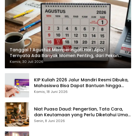
Tanggal 1 Agustus Memperingati Hari Apa?
Ternyata Ada Banyak Momen Penting, dari Pekan
ASI Sedunia hingga Hari World Wide Web
Kamis, 30 Juli 2026
KIP Kuliah 2026 Jalur Mandiri Resmi Dibuka,
Mahasiswa Bisa Dapat Bantuan hingga
Rp1,4 Juta per Bulan
Kamis, 18 Juni 2026
Niat Puasa Daud: Pengertian, Tata Cara,
dan Keutamaan yang Perlu Diketahui Umat
Muslim
Senin, 8 Juni 2026