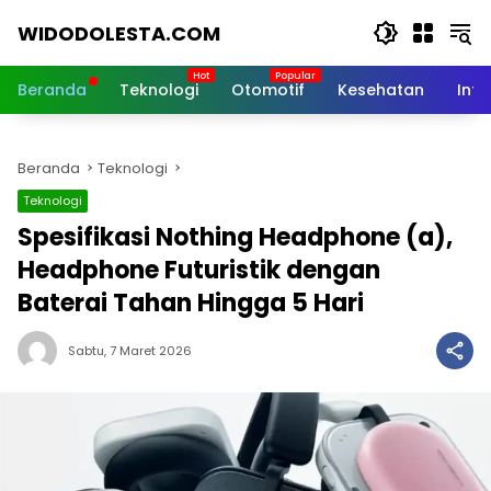
Langsung
WIDODOLESTA.COM
ke
konten
Tips
dan
Beranda
Teknologi
Otomotif
Kesehatan
Inf
Informasi
Seputar
Teknologi
Beranda
Teknologi
Terkini
Teknologi
Spesifikasi Nothing Headphone (a),
Headphone Futuristik dengan
Baterai Tahan Hingga 5 Hari
Sabtu, 7 Maret 2026