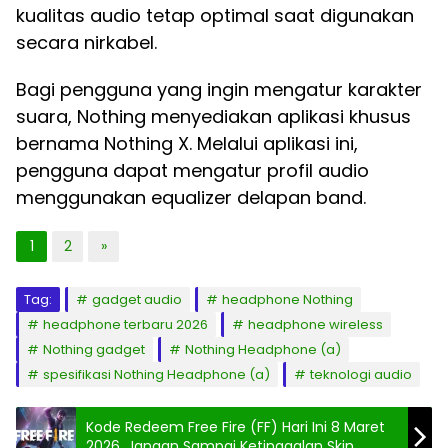
kualitas audio tetap optimal saat digunakan
secara nirkabel.
Bagi pengguna yang ingin mengatur karakter
suara, Nothing menyediakan aplikasi khusus
bernama Nothing X. Melalui aplikasi ini,
pengguna dapat mengatur profil audio
menggunakan equalizer delapan band.
1
2
»
Tag:
gadget audio
headphone Nothing
headphone terbaru 2026
headphone wireless
Nothing gadget
Nothing Headphone (a)
spesifikasi Nothing Headphone (a)
teknologi audio
Kode Redeem Free Fire (FF) Hari Ini 8 Maret
2026, Jangan Sampai Ketinggalan Skin