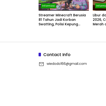
Informasi
Inform
Streamer Minecraft Berusia
Libur d
81 Tahun Jadi Korban
2026, C
Swatting, Polisi Kepung
Merah 
Rumah Saat Siaran
Weeke
Langsung
Contact Info
wiedodo166@gmail.com