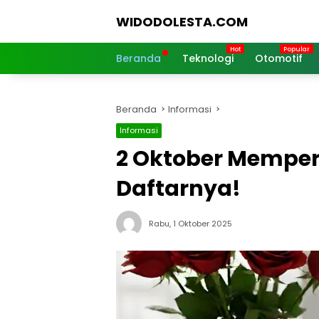
Langsung
WIDODOLESTA.COM
ke
konten
Tips
dan
Beranda
Teknologi
Otomotif
Informasi
Seputar
Teknologi
Beranda
Informasi
Terkini
Informasi
2 Oktober Memperi
Daftarnya!
Rabu, 1 Oktober 2025