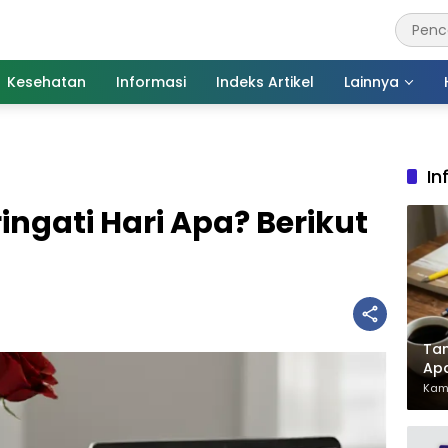
Kesehatan
Informasi
Indeks Artikel
Lainnya
In
ngati Hari Apa? Berikut
Tan
Ap
Pen
Kami
Har