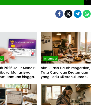
asi
Informasi
iah 2026 Jalur Mandiri
Niat Puasa Daud: Pengertian,
Dibuka, Mahasiswa
Tata Cara, dan Keutamaan
apat Bantuan hingga
yang Perlu Diketahui Umat
uta per Bulan
Muslim