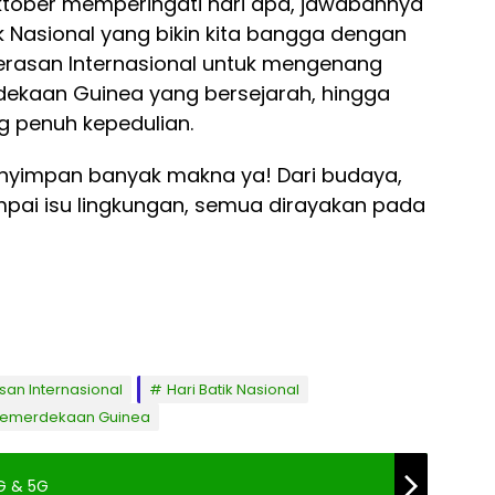
Oktober memperingati hari apa, jawabannya
k Nasional yang bikin kita bangga dengan
kerasan Internasional untuk mengenang
dekaan Guinea yang bersejarah, hingga
g penuh kepedulian.
enyimpan banyak makna ya! Dari budaya,
pai isu lingkungan, semua dirayakan pada
asan Internasional
Hari Batik Nasional
Kemerdekaan Guinea
4G & 5G