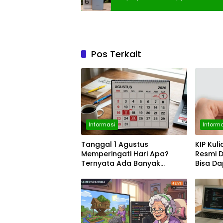
Pos Terkait
Informasi
Inform
Tanggal 1 Agustus
KIP Kul
Memperingati Hari Apa?
Resmi 
Ternyata Ada Banyak
Bisa D
Momen Penting, dari Pekan
Rp1,4 J
ASI Sedunia hingga Hari
World Wide Web