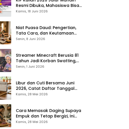
Resmi Dibuka, Mahasiswa Bisa
Dapat Bantuan hingga Rp1,4
Kamis, 18 Juni 2026
Juta per Bulan
Niat Puasa Daud: Pengertian,
Tata Cara, dan Keutamaan
yang Perlu Diketahui Umat
Senin, 8 Juni 2026
Muslim
Streamer Minecraft Berusia 81
Tahun Jadi Korban Swatting,
Polisi Kepung Rumah Saat
Senin, 1 Juni 2026
Siaran Langsung
Libur dan Cuti Bersama Juni
2026, Catat Daftar Tanggal
Merah dan Long Weekendnya
Kamis, 28 Mei 2026
Cara Memasak Daging Supaya
Empuk dan Tetap Bergizi, Ini
Tipsnya
Kamis, 28 Mei 2026