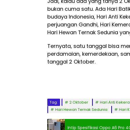
Jadi, kalau ada yang tanya 2 
bukan cuma satu. Ada Hari Bati
budaya Indonesia, Hari Anti Ke
perjuangan Gandhi, Hari Kemer
Hari Hewan Ternak Sedunia yan
Ternyata, satu tanggal bisa m
perdamaian, kemerdekaan, sam
tanggal 2 Oktober.
Tag:
2 Oktober
Hari Anti Keker
Hari Hewan Ternak Sedunia
Hari 
Intip Spesifikasi Oppo A6 Pro 